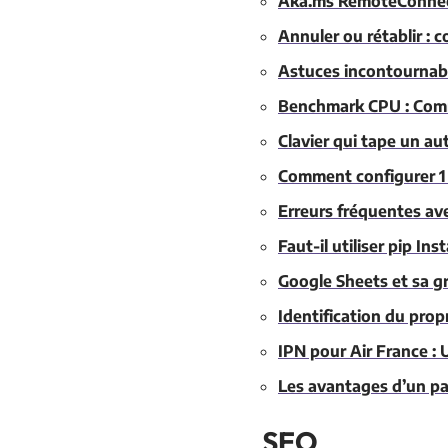
Aka.ms RemoteConnect
Annuler ou rétablir : 
Astuces incontournab
Benchmark CPU : Comm
Clavier qui tape un aut
Comment configurer 1 
Erreurs fréquentes av
Faut-il utiliser pip In
Google Sheets et sa gra
Identification du prop
IPN pour Air France : U
Les avantages d’un pan
SEO