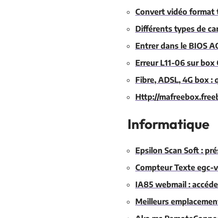
Convert vidéo format 
Différents types de car
Entrer dans le BIOS A
Erreur L11-06 sur box 
Fibre, ADSL, 4G box : q
Http://mafreebox.freeb
Informatique
Epsilon Scan Soft : p
Compteur Texte egc-ve
IA85 webmail : accéde
Meilleurs emplacements