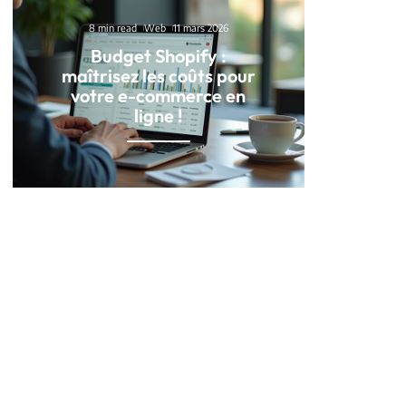
8 min read
Web
11 mars 2026
Budget Shopify :
maîtrisez les coûts pour
votre e-commerce en
ligne !