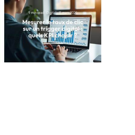
9 min read
Digital
11 mars 2026
Mesurer le taux de clic
sur un trigger digital :
quels KPI choisir ?