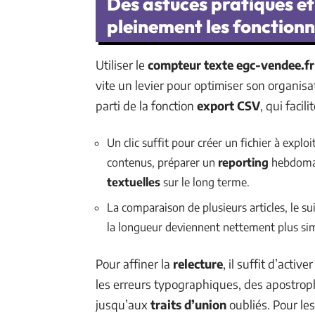
Des astuces pratiques et
pleinement les fonctionna
Utiliser le
compteur texte egc-vendee.fr
vite un levier pour optimiser son organisa
parti de la fonction
export CSV
, qui facil
Un clic suffit pour créer un fichier à explo
contenus, préparer un
reporting
hebdomad
textuelles
sur le long terme.
La comparaison de plusieurs articles, le su
la longueur deviennent nettement plus simp
Pour affiner la
relecture
, il suffit d’activer 
les erreurs typographiques, des apostro
jusqu’aux
traits d’union
oubliés. Pour les