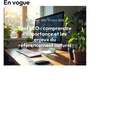
En vogue
9 min read
SEO
11 mars 2026
Test SEO : comprendre
l’importance et les
enjeux du
référencement naturel