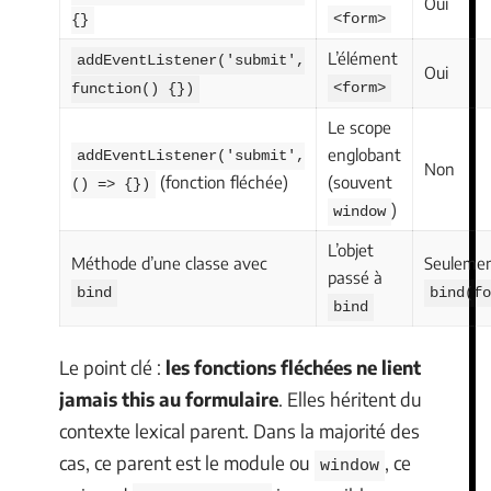
Oui
<form>
{}
L’élément
addEventListener('submit',
Oui
<form>
function() {})
Le scope
englobant
addEventListener('submit',
Non
(fonction fléchée)
(souvent
() => {})
)
window
L’objet
Méthode d’une classe avec
Seulemen
passé à
bind
bind(fo
bind
Le point clé :
les fonctions fléchées ne lient
jamais this au formulaire
. Elles héritent du
contexte lexical parent. Dans la majorité des
cas, ce parent est le module ou
, ce
window