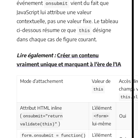
événement
vient du fait que
onsubmit
JavaScript lui attribue une valeur
contextuelle, pas une valeur fixe. Le tableau
ci-dessous résume ce que
désigne
this
dans chaque cas de figure courant.
Lire également :
Créer un contenu
vraiment unique et marquant à l'ère de l'IA
Mode d’attachement
Valeur de
Accès dir
champs v
this
this.el
Attribut HTML inline
L’élément
(
Oui
onsubmit="return
<form>
)
lui-même
validate(this)"
L’élément
form.onsubmit = function()