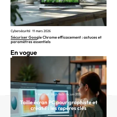
Cybersécurité
11 mars 2026
Sécuriser Google Chrome efficacement : astuces et
paramètres essentiels
En vogue
7 min read
High-Tech
14 juin 2026
Taille écran PC pour graphiste et
Contact
Mentions Légales
Sitemap
créatif : les repères clés
© 2025 | net-lab.fr