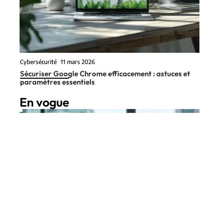
Cybersécurité
11 mars 2026
Sécuriser Google Chrome efficacement : astuces et
paramètres essentiels
En vogue
9 min read
Digital
11 mars 2026
Modèles CRM courants :
Contact
Mentions Légales
Sitemap
découvrez les trois principales
options
© 2025 | net-lab.fr