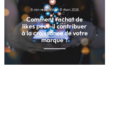
8 min read
Web
11 mars 2026
Comment l’achat de
likes peut-il contribuer
à la croissance de votre
marque ?