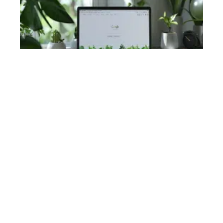
Cybersécurité
11 mars 2026
Sécuriser Google Chrome efficacement : astuces et
paramètres essentiels
En vogue