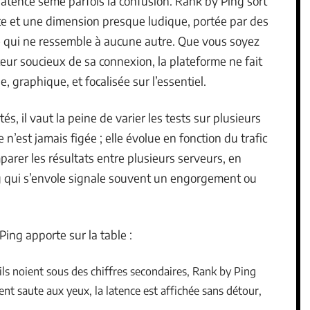
latence sème parfois la confusion. Rank by Ping sort
te et une dimension presque ludique, portée par des
e qui ne ressemble à aucune autre. Que vous soyez
teur soucieux de sa connexion, la plateforme ne fait
e, graphique, et focalisée sur l’essentiel.
és, il vaut la peine de varier les tests sur plusieurs
 n’est jamais figée ; elle évolue en fonction du trafic
mparer les résultats entre plusieurs serveurs, en
g qui s’envole signale souvent un engorgement ou
ing apporte sur la table :
ils noient sous des chiffres secondaires, Rank by Ping
ement saute aux yeux, la latence est affichée sans détour,