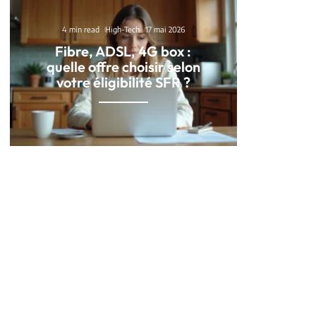
4 min read
High-Tech
17 mai 2026
Fibre, ADSL, 4G box :
quelle offre choisir selon
votre éligibilité SFR ?