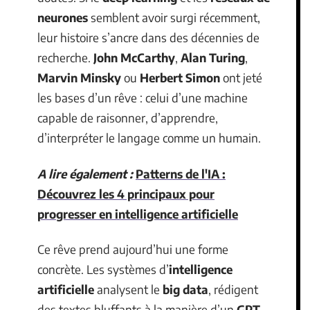
neurones
semblent avoir surgi récemment,
leur histoire s’ancre dans des décennies de
recherche.
John McCarthy
,
Alan Turing
,
Marvin Minsky
ou
Herbert Simon
ont jeté
les bases d’un rêve : celui d’une machine
capable de raisonner, d’apprendre,
d’interpréter le langage comme un humain.
A lire également :
Patterns de l'IA :
Découvrez les 4 principaux pour
progresser en intelligence artificielle
Ce rêve prend aujourd’hui une forme
concrète. Les systèmes d’
intelligence
artificielle
analysent le
big data
, rédigent
des textes bluffants à la manière d’un
GPT
.