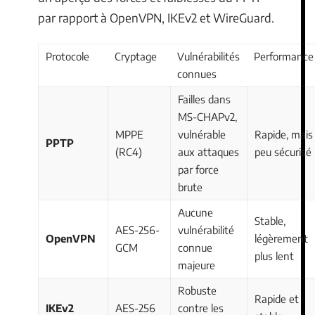
par rapport à OpenVPN, IKEv2 et WireGuard.
Protocole
Cryptage
Vulnérabilités
Performance
connues
Failles dans
MS-CHAPv2,
MPPE
vulnérable
Rapide, mais
PPTP
(RC4)
aux attaques
peu sécurisé
par force
brute
Aucune
Stable,
AES-256-
vulnérabilité
OpenVPN
légèrement
GCM
connue
plus lent
majeure
Robuste
Rapide et
IKEv2
AES-256
contre les