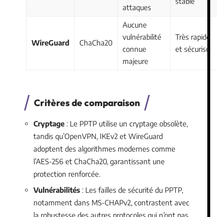
stable
attaques
Aucune
vulnérabilité
Très rapide
WireGuard
ChaCha20
connue
et sécurisé
majeure
Critères de comparaison
Cryptage
: Le PPTP utilise un cryptage obsolète,
tandis qu’OpenVPN, IKEv2 et WireGuard
adoptent des algorithmes modernes comme
l’AES-256 et ChaCha20, garantissant une
protection renforcée.
Vulnérabilités
: Les failles de sécurité du PPTP,
notamment dans MS-CHAPv2, contrastent avec
la robustesse des autres protocoles qui n’ont pas